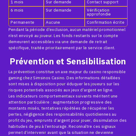
1 mois
Sur demande
Contact support
6 mois
Sur demande
Vérification
approfondie
Permanente
Aucune
Confirmation écrite
Pendant la période d’exclusion, aucun matériel promotionnel
n’est envoyé au joueur. Les fonds restants sur le compte
demeurent accessibles via une demande de retrait
spécifique, traitée prioritairement par le service client.
Prévention et Sensibilisation
La prévention constitue un axe majeur du casino responsible
gaming chez Simsinos Casino. Des informations détaillées
sont mises à disposition pour éduquer les joueurs sur les
risques potentiels associés aux jeux d’argent en ligne.
Les indicateurs comportementaux suivants méritent une
attention particulière : augmentation progressive des
montants misés, tentatives répétées de récupérer les
pertes, négligence des responsabilités quotidiennes au
profit du jeu, emprunts d’argent pour jouer, dissimulation des
habitudes de jeu à l’entourage. Reconnaître ces signaux
permet d’intervenir avant que la situation ne devienne