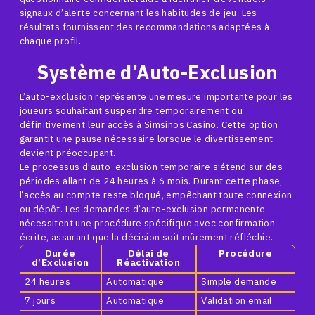
signaux d’alerte concernant les habitudes de jeu. Les
résultats fournissent des recommandations adaptées à
chaque profil.
Système d’Auto-Exclusion
L’auto-exclusion représente une mesure importante pour les
joueurs souhaitant suspendre temporairement ou
définitivement leur accès à Simsinos Casino. Cette option
garantit une pause nécessaire lorsque le divertissement
devient préoccupant.
Le processus d’auto-exclusion temporaire s’étend sur des
périodes allant de 24 heures à 6 mois. Durant cette phase,
l’accès au compte reste bloqué, empêchant toute connexion
ou dépôt. Les demandes d’auto-exclusion permanente
nécessitent une procédure spécifique avec confirmation
écrite, assurant que la décision soit mûrement réfléchie.
Durée
Délai de
Procédure
d’Exclusion
Réactivation
24 heures
Automatique
Simple demande
7 jours
Automatique
Validation email