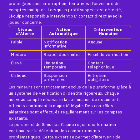
prolongées sans interruption, tentatives d’ouverture de
comptes multiples. Lorsqu’un profil suspect est détecté,
l’équipe responsible intervient par contact direct avec le
joueur concerné.
Niveau
Action
Intervention
d’Alerte
Automatique
Humaine
Faible
Notification
Aucune
informative
Modéré
Rappel des limites
Email de vérification
Élevé
Limitation
Contact
temporaire
téléphonique
Critique
Suspension
Entretien
préventive
obligatoire
Les mineurs sont strictement exclus de la plateforme grâce à
un système de vérification d’identité rigoureux. Chaque
nouveau compte nécessite la soumission de documents
officiels confirmant la majorité légale. Des contrôles
aléatoires sont effectués régulièrement sur les comptes
existants.
Le personnel de Simsinos Casino reçoit une formation
continue sur la détection des comportements
problématiques. Cette expertise permet d’intervenir de