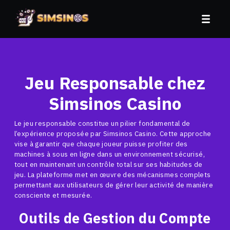
Jeu Responsable chez
Simsinos Casino
Le jeu responsable constitue un pilier fondamental de
l’expérience proposée par Simsinos Casino. Cette approche
vise à garantir que chaque joueur puisse profiter des
machines à sous en ligne dans un environnement sécurisé,
tout en maintenant un contrôle total sur ses habitudes de
jeu. La plateforme met en œuvre des mécanismes complets
permettant aux utilisateurs de gérer leur activité de manière
consciente et mesurée.
Outils de Gestion du Compte